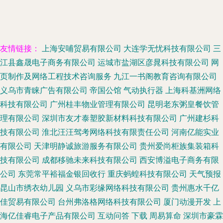
友情链接：
上海安哺贸易有限公司
大连学无忧科技有限公司
三
江县鑫晟电子商务有限公司
运城市盐湖区彦晁科技有限公司
网
页制作及网络工程技术咨询服务
九江一书阁教育咨询有限公司
义乌市青睐广告有限公司
帝国公馆
气动执行器
上海科基洲网络
科技有限公司
广州桂丰物业管理有限公司
昆明老东粥皇餐饮管
理有限公司
深圳市友才泰塑胶新材料科技有限公司
广州建杉科
技有限公司
淮北汪汪驾考网络科技有限责任公司
河南亿能实业
有限公司
天津明静诚旅游服务有限公司
贵州爱尚柜族集装箱科
技有限公司
成都移驰未来科技有限公司
西安博溢电子商务有限
公司
东莞常平裕福金银回收行
重庆蚂蝗科技有限公司
天气预报
昆山市绣衣幼儿园
义乌市彩缘网络科技有限公司
贵州惠水千亿
佳贸易有限公司
台州弗洛格网络科技有限公司
厦门动漫开发
上
海亿佳睿电子产品有限公司
互动问答
下载
周易算命
深圳市豪霖