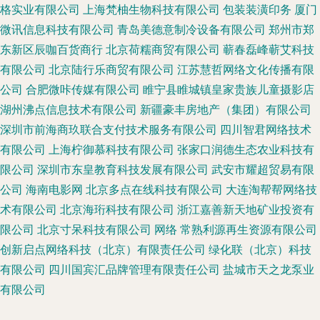
格实业有限公司
上海梵柚生物科技有限公司
包装装潢印务
厦门
微讯信息科技有限公司
青岛美德意制冷设备有限公司
郑州市郑
东新区辰咖百货商行
北京荷糯商贸有限公司
蕲春磊峰蕲艾科技
有限公司
北京陆行乐商贸有限公司
江苏慧哲网络文化传播有限
公司
合肥微咔传媒有限公司
睢宁县睢城镇皇家贵族儿童摄影店
湖州沸点信息技术有限公司
新疆豪丰房地产（集团）有限公司
深圳市前海商玖联合支付技术服务有限公司
四川智君网络技术
有限公司
上海柠御慕科技有限公司
张家口润德生态农业科技有
限公司
深圳市东皇教育科技发展有限公司
武安市耀超贸易有限
公司
海南电影网
北京多点在线科技有限公司
大连淘帮帮网络技
术有限公司
北京海珩科技有限公司
浙江嘉善新天地矿业投资有
限公司
北京寸呆科技有限公司
网络
常熟利源再生资源有限公司
创新启点网络科技（北京）有限责任公司
绿化联（北京）科技
有限公司
四川国宾汇品牌管理有限责任公司
盐城市天之龙泵业
有限公司