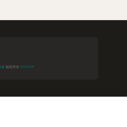
设备
版权所有
SITEMAP