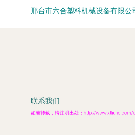
邢台市六合塑料机械设备有限公
联系我们
如若转载，请注明出处：http://www.xtliuhe.com/con