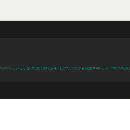
WWW.XTLIUHE.COM
电缆填充绳设备
邢台市六合塑料机械设备有限公司
电缆填充绳