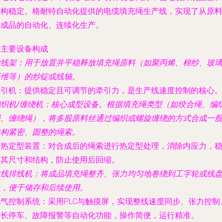
结构稳定。格耐特自动化提供的电缆填充绳生产线，实现了从原
到成品的自动化、连续化生产。
. 主要设备构成
放线架
：用于放置并平稳释放填充绳原料（如聚丙烯、棉纱、玻
纤维等）的纱锭或线轴。
牵引机
：提供稳定且可调节的牵引力，是生产线速度控制的核心
织机/缠绕机
：核心成型设备。根据填充绳类型（如绞合绳、编
绳、缠绕绳），将多股原料丝通过编织或螺旋缠绕的方式合成一
结构紧密、圆整的绳索。
加热定型装置
：对合成后的绳索进行热定型处理，消除内应力，
定其尺寸和结构，防止使用后回缩。
收线排线机
：将成品填充绳整齐、张力均匀地卷绕到工字轮或线
上，便于储存和后续使用。
电气控制系统
：采用PLC与触摸屏，实现整线速度同步、张力控制
定长停车、故障报警等自动化功能，操作简便，运行精准。