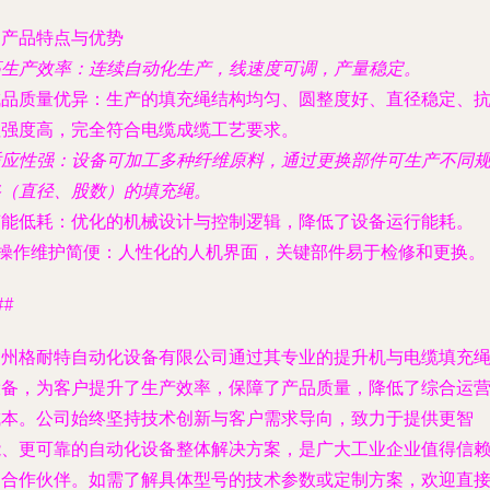
. 产品特点与优势
高生产效率
：连续自动化生产，线速度可调，产量稳定。
成品质量优异
：生产的填充绳结构均匀、圆整度好、直径稳定、
拉强度高，完全符合电缆成缆工艺要求。
适应性强
：设备可加工多种纤维原料，通过更换部件可生产不同
格（直径、股数）的填充绳。
节能低耗
：优化的机械设计与控制逻辑，降低了设备运行能耗。
操作维护简便
：人性化的人机界面，关键部件易于检修和更换。
##
湖州格耐特自动化设备有限公司通过其专业的提升机与电缆填充
设备，为客户提升了生产效率，保障了产品质量，降低了综合运
成本。公司始终坚持技术创新与客户需求导向，致力于提供更智
能、更可靠的自动化设备整体解决方案，是广大工业企业值得信
的合作伙伴。如需了解具体型号的技术参数或定制方案，欢迎直