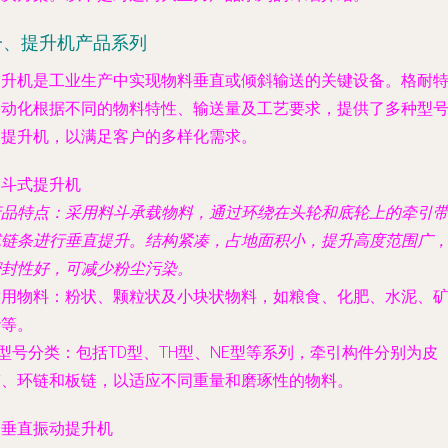
一、提升机产品系列
提升机是工业生产中实现物料垂直或倾斜输送的关键设备。格耐
自动化根据不同的物料特性、输送量及工艺要求，提供了多种型
的提升机，以满足客户的多样化需求。
. 斗式提升机
产品特点
：采用料斗承载物料，通过环绕在头轮和底轮上的牵引
或链条进行垂直提升。结构紧凑，占地面积小，提升高度范围广
密封性好，可减少粉尘污染。
适用物料
：粉状、颗粒状及小块状物料，如粮食、化肥、水泥、
砂等。
型号分类
：包括TD型、TH型、NE型等系列，牵引构件分别为皮
带、环链和板链，以适应不同重量和磨琢性的物料。
. 垂直振动提升机