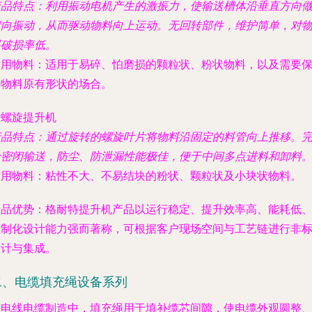
产品特点
：利用振动电机产生的激振力，使输送槽体沿垂直方向
定向振动，从而驱动物料向上运动。无回转部件，维护简单，对
料破损率低。
适用物料
：适用于易碎、怕磨损的颗粒状、粉状物料，以及需要
持物料原有形状的场合。
. 螺旋提升机
产品特点
：通过旋转的螺旋叶片将物料沿固定的料管向上推移。
全密闭输送，防尘、防泄漏性能极佳，便于中间多点进料和卸料
适用物料
：粘性不大、不易结块的粉状、颗粒状及小块状物料。
产品优势
：格耐特提升机产品以运行稳定、提升效率高、能耗低
定制化设计能力强而著称，可根据客户现场空间与工艺链进行非
设计与集成。
二、电缆填充绳设备系列
在电线电缆制造中，填充绳用于填补缆芯间隙，使电缆外观圆整