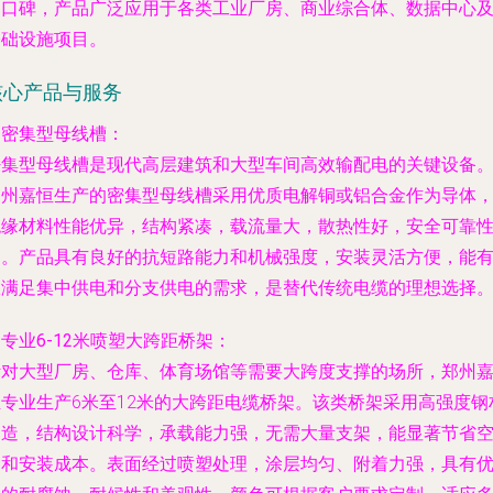
的口碑，产品广泛应用于各类工业厂房、商业综合体、数据中心
基础设施项目。
核心产品与服务
.
密集型母线槽
：
密集型母线槽是现代高层建筑和大型车间高效输配电的关键设备
郑州嘉恒生产的密集型母线槽采用优质电解铜或铝合金作为导体
绝缘材料性能优异，结构紧凑，载流量大，散热性好，安全可靠
高。产品具有良好的抗短路能力和机械强度，安装灵活方便，能
效满足集中供电和分支供电的需求，是替代传统电缆的理想选择
.
专业6-12米喷塑大跨距桥架
：
针对大型厂房、仓库、体育场馆等需要大跨度支撑的场所，郑州
恒专业生产6米至12米的大跨距电缆桥架。该类桥架采用高强度钢
制造，结构设计科学，承载能力强，无需大量支架，能显著节省
间和安装成本。表面经过喷塑处理，涂层均匀、附着力强，具有