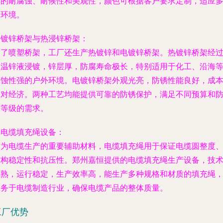
异的耐腐蚀、耐候性和美观性，颜色可根据客户要求定制，适应
种环境。
.
镀锌桥架与热浸锌桥架
：
除了喷塑桥架，工厂还生产热镀锌和电镀锌桥架。热镀锌桥架经
高温锌液浸镀，锌层厚，防腐寿命极长，特别适用于化工、沿海
腐蚀性强的户外环境。电镀锌桥架外观光亮，防锈性能良好，成
相对经济。两种工艺均能提供可靠的防锈保护，满足不同预算和
护等级的需求。
.
电缆填充绳设备
：
作为电缆生产的重要辅助材料，电缆填充绳用于保证电缆圆整度
结构稳定性和抗压性。郑州嘉恒提供的电缆填充绳生产设备，技
成熟，运行稳定，生产效率高，能生产多种规格和材质的填充绳
服务于电缆制造行业，确保电缆产品的整体质量。
工厂优势