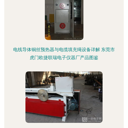
电线导体铜丝预热器与电缆填充绳设备详解 东莞市
虎门欧捷联瑞电子仪器厂产品图鉴