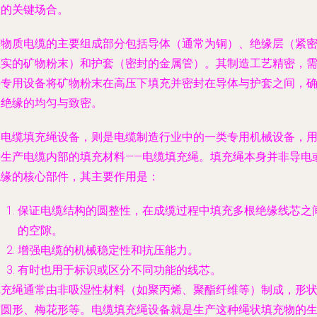
高的关键场合。
矿物质电缆的主要组成部分包括导体（通常为铜）、绝缘层（紧
压实的矿物粉末）和护套（密封的金属管）。其制造工艺精密，
要专用设备将矿物粉末在高压下填充并密封在导体与护套之间，
保绝缘的均匀与致密。
而电缆填充绳设备，则是电缆制造行业中的一类专用机械设备，
于生产电缆内部的填充材料——电缆填充绳。填充绳本身并非导电
绝缘的核心部件，其主要作用是：
保证电缆结构的圆整性，在成缆过程中填充多根绝缘线芯之
的空隙。
增强电缆的机械稳定性和抗压能力。
有时也用于标识或区分不同功能的线芯。
填充绳通常由非吸湿性材料（如聚丙烯、聚酯纤维等）制成，形
有圆形、梅花形等。电缆填充绳设备就是生产这种绳状填充物的