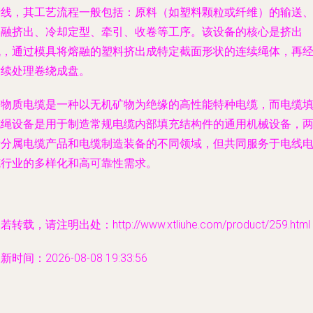
产线，其工艺流程一般包括：原料（如塑料颗粒或纤维）的输送
熔融挤出、冷却定型、牵引、收卷等工序。该设备的核心是挤出
机，通过模具将熔融的塑料挤出成特定截面形状的连续绳体，再
后续处理卷绕成盘。
矿物质电缆是一种以无机矿物为绝缘的高性能特种电缆，而电缆
充绳设备是用于制造常规电缆内部填充结构件的通用机械设备，
者分属电缆产品和电缆制造装备的不同领域，但共同服务于电线
缆行业的多样化和高可靠性需求。
若转载，请注明出处：http://www.xtliuhe.com/product/259.html
新时间：2026-08-08 19:33:56