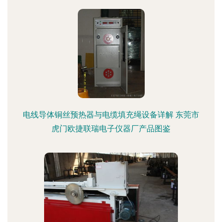
电线导体铜丝预热器与电缆填充绳设备详解 东莞市
虎门欧捷联瑞电子仪器厂产品图鉴