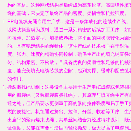
构的基材。这种网状结构是后续成为高蓬松度、高回弹性填
绳的基础，它决定了最终产品的密度、柔韧性和抗拉强度。
PP电缆填充绳专用生产线
：这是一条集成化的连续生产线。
以网状撕裂膜为原料，通过一系列精密的后续加工工序，如
向拉伸、加热定型、加捻或卷绕，将平面的网状膜转化为圆
的、具有稳定结构的绳状体。该生产线的技术核心在于对温
度、张力、速度的精确协同控制，确保生产出的填充绳直径
匀、结构紧密、不松散，且具备优良的柔顺性和足够的机械
度，能完美填充电缆芯线的空隙，起到支撑、缓冲和圆整缆
的作用。
撕裂捆扎绳机组
：这类设备主要用于生产电缆成缆或包装捆
用的撕裂绳（又称撕裂膜捆扎绳）。其原理与填充绳生产有
通之处，但产品要求更侧重于高的纵向拉伸强度和易于手工
裂的便捷性。机组通过挤出、拉伸、分丝、收卷等工序，生
出扁平的聚丙烯束状绳，其单丝间结合力经过特殊设计，既
证强度，又能在需要时沿纵向轻松撕裂，极大提高了电缆施