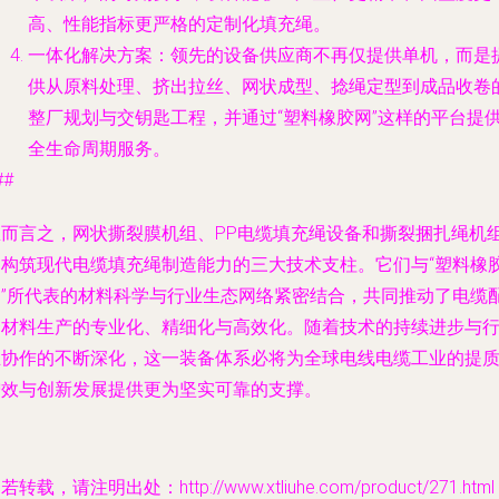
高、性能指标更严格的定制化填充绳。
一体化解决方案
：领先的设备供应商不再仅提供单机，而是
供从原料处理、挤出拉丝、网状成型、捻绳定型到成品收卷
整厂规划与交钥匙工程，并通过“塑料橡胶网”这样的平台提
全生命周期服务。
##
总而言之，网状撕裂膜机组、PP电缆填充绳设备和撕裂捆扎绳机
是构筑现代电缆填充绳制造能力的三大技术支柱。它们与“塑料橡
网”所代表的材料科学与行业生态网络紧密结合，共同推动了电缆
套材料生产的专业化、精细化与高效化。随着技术的持续进步与
业协作的不断深化，这一装备体系必将为全球电线电缆工业的提
增效与创新发展提供更为坚实可靠的支撑。
若转载，请注明出处：http://www.xtliuhe.com/product/271.html