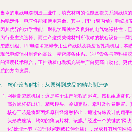
在当今的电线电缆制造工业中，填充材料的性能直接关系到线缆
结构稳定性、电气性能和使用寿命。其中，PP（聚丙烯）电缆填
绳因其优异的力学性能、耐化学腐蚀性及良好的电气绝缘特性，
成为行业主流选择。而生产这类关键材料所依赖的核心设备——网
撕裂膜机组、PP电缆填充绳专用生产线以及撕裂捆扎绳机组，构
了现代电缆辅材制造的高效、精密装备体系。这些设备与塑料橡
网的深度技术融合，正推动着电缆填充绳生产向更高自动化、更
品质的方向发展。
一、 核心设备解析：从原料到成品的精密制造链
网状撕裂膜机组
：这是整个生产流程的起点。该机组通常包
高效螺杆挤出机、精密模头、冷却定型、牵引及收卷装置。
核心工艺是将聚丙烯原料经熔融挤出，通过特殊设计的扁平
头形成连续、均匀的薄膜片材。该膜片经过一个关键的“网状
化”处理环节（如针辊穿刺或拉伸分丝），形成具有均匀网格