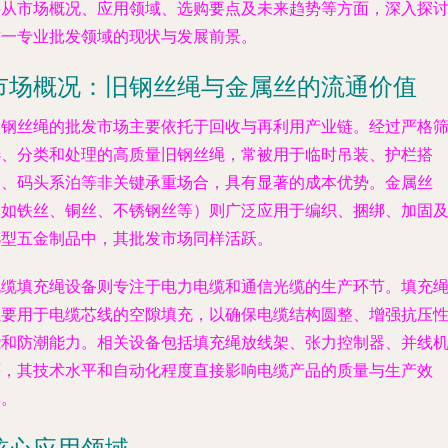
将从市场概况、应用领域、选购要点及未来趋势等方面，深入探
这一专业批发领域的现状与发展前景。
市场概况：旧钢丝绳与金属丝的流通价值
旧钢丝绳的批发市场主要依托于回收与再利用产业链。经过严格
选、分类和处理的高质量旧钢丝绳，常被用于临时吊装、护栏搭
建、码头系泊等非关键承重场合，具有显著的成本优势。金属丝
（如铁丝、铜丝、不锈钢丝等）则广泛应用于编织、捆绑、加固
小型五金制品中，其批发市场同样活跃。
电缆填充绳设备则专注于电力电缆和通信光缆的生产环节。填充
主要用于电缆芯线的空隙填充，以确保电缆结构圆整、增强抗压
能和防潮能力。相关设备包括填充绳放线架、张力控制器、并线
等，其技术水平和自动化程度直接影响电缆产品的质量与生产效
率。