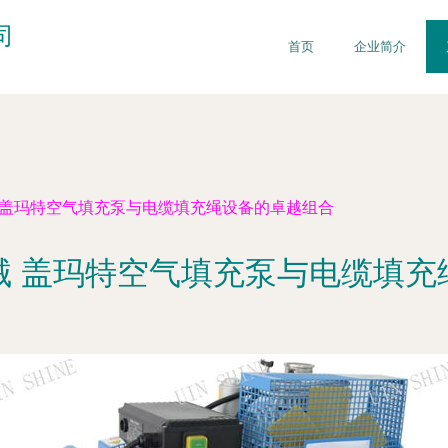
司
首页
企业简介
 盖玛特空气填充泵与电缆填充绳设备的卓越组合
械 盖玛特空气填充泵与电缆填充