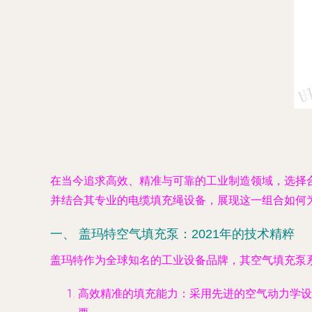
在当今追求高效、精准与可靠的工业制造领域，选择合
并结合其专业的电缆填充绳设备，展现这一组合如何
一、 盖玛特空气填充泵：2021年的技术精粹
盖玛特作为全球知名的工业设备品牌，其空气填充泵系
高效精准的填充能力
：采用先进的空气动力学设