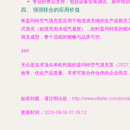
专业的售后支持
：包括设备安装调试、操作培训
四、 强强联合的应用价值
将盖玛特空气填充泵应用于电缆填充绳的生产或相关工
式填充（如填充泡沫或气凝胶），此时盖玛特泵的精
填充成型，整个流程的顺畅与品质可控。
###
无论是追求顶尖单机性能的盖玛特空气填充泵（202
效率、优化产品质量、寻求可靠合作伙伴的企业而言
如若转载，请注明出处：http://www.xtliuhe.com/produc
更新时间：2026-08-06 01:39:12