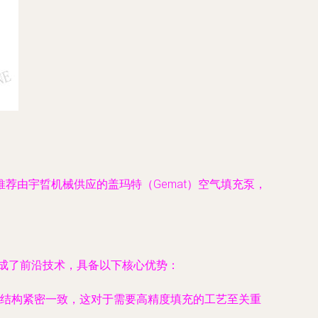
荐由宇晢机械供应的盖玛特（Gemat）空气填充泵，
集成了前沿技术，具备以下核心优势：
结构紧密一致，这对于需要高精度填充的工艺至关重