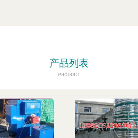
产品列表
PRODUCT