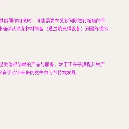
。
高性能通信电缆时，可能需要在缆芯间隙进行精确的干
能确保从填充材料制备（通过填充绳设备）到最终缆芯
能提供值得信赖的产品与服务。对于正在寻找提升生产
投资于企业未来的竞争力与可持续发展。