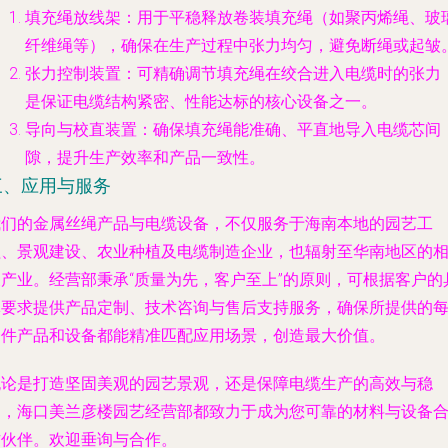
填充绳放线架
：用于平稳释放卷装填充绳（如聚丙烯绳、玻
纤维绳等），确保在生产过程中张力均匀，避免断绳或起皱
张力控制装置
：可精确调节填充绳在绞合进入电缆时的张力
是保证电缆结构紧密、性能达标的核心设备之一。
导向与校直装置
：确保填充绳能准确、平直地导入电缆芯间
隙，提升生产效率和产品一致性。
三、应用与服务
我们的金属丝绳产品与电缆设备，不仅服务于海南本地的园艺工
程、景观建设、农业种植及电缆制造企业，也辐射至华南地区的
关产业。经营部秉承“质量为先，客户至上”的原则，可根据客户的
体要求提供产品定制、技术咨询与售后支持服务，确保所提供的
一件产品和设备都能精准匹配应用场景，创造最大价值。
无论是打造坚固美观的园艺景观，还是保障电缆生产的高效与稳
定，海口美兰彦楼园艺经营部都致力于成为您可靠的材料与设备
作伙伴。欢迎垂询与合作。