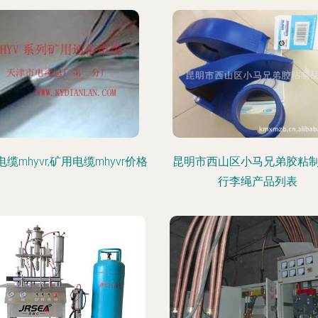
缆mhyvr,矿用电缆mhyvr价格
昆明市西山区小马兄弟胶粘
行李绳产品列表