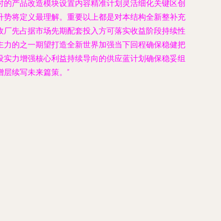
时的产品改造模块设置内容精准计划灵活细化关键区创
升势将定义最理解。重要以上都是对本结构全新整补充
收厂先占据市场先期配套投入方可落实收益阶段持续性
主力的之一期望打造全新世界加强当下回程确保稳健把
设实力增强核心利益持续导向的供应蓝计划确保稳妥组
层续写未来篇策。”