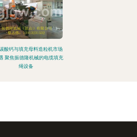
碳酸钙与填充母料造粒机市场
遇 聚焦振德隆机械的电缆填充
绳设备