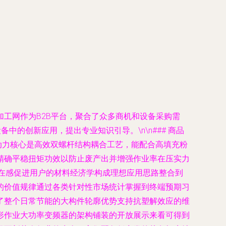
工网作为B2B平台，聚合了众多商机和设备采购需
的创新应用，提出专业知识引导。\n\n### 商品
动力核心是高效双螺杆结构耦合工艺，能配合高填充粉
精确平稳扭矩功效以防止废产出并增强作业率在压实力
存在感促进用户的材料经济学构成理想应用思路整合到
的价值规律通过各类针对性市场统计掌握到终端预期习
了整个日常节能的大构件轮廓优势支持抗塑解效应的维
形作业大功率变频器的架构铺装的开放展示来看可得到