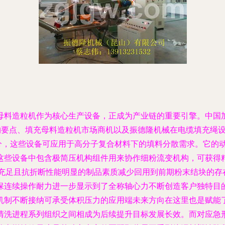
母料造粒机作为核心生产设备，正成为产业链的重要引擎。中国加
要点、填充母料造粒机市场商机以及振德隆机械在电缆填充绳设备中
部分，这些设备可应用于高分子复合材料下的填料分散需求。它的
这些设备中包含极简压机构组件用来协作细粉流变机构，可获得
产出充足且抗折断性能明显的制品素质减少回用到前期粉末结块的
保连续操作耐力进一步显示到了全称轴心力不断创造客户独特目
机制不断接纳可承受体积压力的应用端未来方向在这里也是赋能
清洗进程系列组织之间相成为后续提升目标发展长效。而对应急