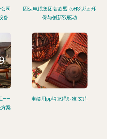
分公司
固达电缆集团获欧盟RoHS认证 环
设备
保与创新双驱动
工——
电缆用pp填充绳标准 文库
决方案